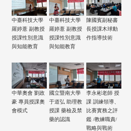
中臺科技大學
中臺科技大學
陳國賓副秘書
羅婷薏 副教授
羅婷薏 副教授
長授課木球動
授課性別意識
授課性別意識
作指導技術
與知能教育
與知能教育
中華奧會 劉政
國立暨南大學
李永彬老師 授
豪 專員授課奧
于道弘 助理教
課 訓練領導、
會模式
授課 藥檢及禁
比賽實務之評
藥的認識
鑑 /教練職責/
戰略與戰術