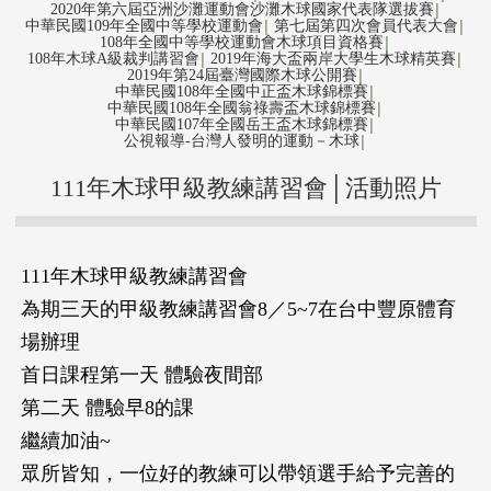
2020年第六屆亞洲沙灘運動會沙灘木球國家代表隊選拔賽
│
中華民國109年全國中等學校運動會
第七屆第四次會員代表大會
│
│
108年全國中等學校運動會木球項目資格賽
│
108年木球A級裁判講習會
2019年海大盃兩岸大學生木球精英賽
│
│
2019年第24屆臺灣國際木球公開賽
│
中華民國108年全國中正盃木球錦標賽
│
中華民國108年全國翁祿壽盃木球錦標賽
│
中華民國107年全國岳王盃木球錦標賽
│
公視報導-台灣人發明的運動－木球
│
111年木球甲級教練講習會│活動照片
111年木球甲級教練講習會
為期三天的甲級教練講習會8／5~7在台中豐原體育
場辦理
首日課程第一天 體驗夜間部
第二天 體驗早8的課
繼續加油~
眾所皆知，一位好的教練可以帶領選手給予完善的