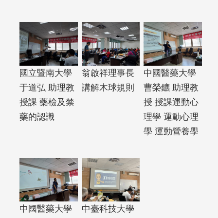
國立暨南大學
翁啟祥理事長
中國醫藥大學
于道弘 助理教
講解木球規則
曹榮鑣 助理教
授課 藥檢及禁
授 授課運動心
藥的認識
理學 運動心理
學 運動營養學
中臺科技大學
中國醫藥大學