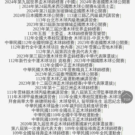
2024年第九屆世界盃木球錦標賽 (中國)
2024年香港國際木球公開賽
│
2024年第24屆馬來西亞國際木球公開賽&湯瑪士盃
│
│
2024年第21屆新加坡獅城盃國際木球公開賽
│
2024年日本國際木球公開賽
113連江縣乙丙級裁判講習會
│
│
113年台北市木球丙級教練講習會
│
2023年第23屆新加坡獅城盃國際木球公開賽
│
2023年第三屆沙灘木球世界盃錦標賽
│
112年五股「主委盃」木球錦標賽暨育樂營
│
112年全國大專校院運動會 木球項目-中原大學
│
中華民國112年全國明輝盃木球錦標賽
2023年香港國際木球公開賽
│
│
112年新竹全中運木球項目 會內賽
2023年雪竇山雪地木球賽
│
│
112年第八屆第四次會員代表大會
│
2023年第三屆沙灘木球世界盃錦標賽(中華代表隊選拔)
│
112年新竹全中運木球項目 資格賽
2023年中國國際木球公開賽
│
│
112年全國中正盃木球錦標賽
│
中華民國大專校院112年度教職員工木球錦標賽
│
2023年第25屆臺灣國際木球公開賽
│
112年度木球乙級運動教練講習會
│
2023年第十二屆亞洲盃木球錦標賽(中華代表隊選拔)
│
2023年第十二屆亞洲盃木球錦標賽
│
111年雲林縣木球丙級教練講習會
第八屆第五次理監事聯席會議
│
│
111年木球甲級教練講習會
111年全國大專校院運動會-木球項目
│
│
拜會南華大學 林聰明校長
木球發明人 翁明輝先生 追思紀念會
│
│
中華民國木球協會110年裁判回流精進研習會
│
中華民國110年全國岳王盃木球錦標賽
│
中華民國110年全國中等學校運動會
│
中華民國109年全國岳王盃木球錦標賽
│
2020年第九屆世界盃木球錦標賽國家代表隊選拔賽
│
第八屆第一次會員代表大會
109年全國翁祿壽盃木球錦標賽
│
│
109年全國翁祿壽盃木球錦標賽
中華民國109年全民運動會
│
│