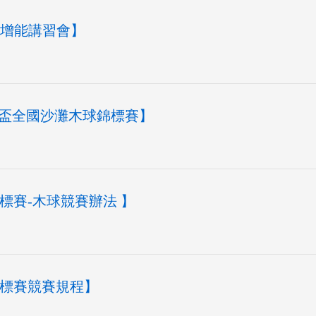
練暨增能講習會】
年菊島盃全國沙灘木球錦標賽】
錦標賽-木球競賽辦法 】
錦標賽競賽規程】