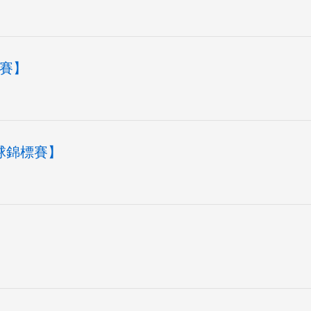
標賽】
木球錦標賽】
】