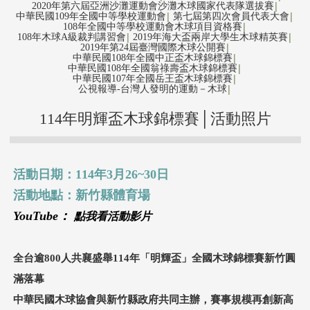
2020年第六屆亞洲沙灘運動會沙灘木球國家代表隊選拔賽
│
中華民國109年全國中等學校運動會
第七屆第四次會員代表大會
│
│
108年全國中等學校運動會木球項目資格賽
│
108年木球A級裁判講習會
2019年海大盃兩岸大學生木球精英賽
│
│
2019年第24屆臺灣國際木球公開賽
│
中華民國108年全國中正盃木球錦標賽
│
中華民國108年全國翁祿壽盃木球錦標賽
│
中華民國107年全國岳王盃木球錦標賽
│
公視報導-台灣人發明的運動－木球
│
114年明輝盃木球錦標賽│活動照片
活動日期：114年3月26~30日
活動地點：新竹縣體育場
YouTube：
點我看活動影片
全台逾800人共襄盛舉114年「明輝盃」全國木球錦標賽新竹圓
滿落幕
中華民國木球協會與新竹縣政府共同主辦，賽事規模再創新高