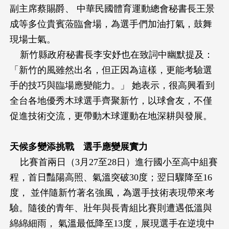
副主席蔡賜爵、 中華民國體育運動總會秘書長王景
成等多位貴賓蒞臨會場，為選手們加油打氣，鼓舞
現場士氣。
新竹縣政府秘書長李安妤也在致詞中幽默提及：
「新竹的風雖然出名，但正因為這樣，更能考驗選
手的技巧與臨場應變能力。」 她表示，很高興看到
全台各地優秀木球選手齊聚新竹，以球會友，不僅
促進技術交流，更帶動木球運動在地深耕與發展。
天候多變添挑戰 選手應變展實力
比賽首兩日（3月27至28日）進行國小至高中組賽
程，首日豔陽高照、氣溫突破30度；翌日驟降至16
度， 並伴隨新竹著名強風，為選手技術表現帶來考
驗。隨後的青年、壯年與長青組比賽則遭遇低溫與
綿綿細雨， 氣溫最低降至13度，展現選手在逆境中