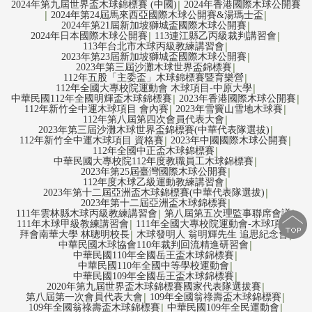
2024年第九屆世界盃木球錦標賽 (中國)
2024年香港國際木球公開賽
│
2024年第24屆馬來西亞國際木球公開賽&湯瑪士盃
│
│
2024年第21屆新加坡獅城盃國際木球公開賽
│
2024年日本國際木球公開賽
113連江縣乙丙級裁判講習會
│
│
113年台北市木球丙級教練講習會
│
2023年第23屆新加坡獅城盃國際木球公開賽
│
2023年第三屆沙灘木球世界盃錦標賽
│
112年五股「主委盃」木球錦標賽暨育樂營
│
112年全國大專校院運動會 木球項目-中原大學
│
中華民國112年全國明輝盃木球錦標賽
2023年香港國際木球公開賽
│
│
112年新竹全中運木球項目 會內賽
2023年雪竇山雪地木球賽
│
│
112年第八屆第四次會員代表大會
│
2023年第三屆沙灘木球世界盃錦標賽(中華代表隊選拔)
│
112年新竹全中運木球項目 資格賽
2023年中國國際木球公開賽
│
│
112年全國中正盃木球錦標賽
│
中華民國大專校院112年度教職員工木球錦標賽
│
2023年第25屆臺灣國際木球公開賽
│
112年度木球乙級運動教練講習會
│
2023年第十二屆亞洲盃木球錦標賽(中華代表隊選拔)
│
2023年第十二屆亞洲盃木球錦標賽
│
111年雲林縣木球丙級教練講習會
第八屆第五次理監事聯席會議
│
│
111年木球甲級教練講習會
111年全國大專校院運動會-木球項目
│
│
拜會南華大學 林聰明校長
木球發明人 翁明輝先生 追思紀念會
│
│
中華民國木球協會110年裁判回流精進研習會
│
中華民國110年全國岳王盃木球錦標賽
│
中華民國110年全國中等學校運動會
│
中華民國109年全國岳王盃木球錦標賽
│
2020年第九屆世界盃木球錦標賽國家代表隊選拔賽
│
第八屆第一次會員代表大會
109年全國翁祿壽盃木球錦標賽
│
│
109年全國翁祿壽盃木球錦標賽
中華民國109年全民運動會
│
│