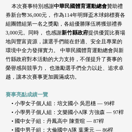
本次賽事特別感謝
中華民國體育運動總會
贊助禮
券新台幣36,000元， 作為114年明輝盃木球錦標賽各
組團體組第一名之獎勵，各組優勝隊伍將獲頒禮券
3,000元。同時， 也感謝
新竹縣政府
提供優質比賽場
地與豐富資源，讓選手們能在舒適、安全且專業的
環境中全力發揮實力。 中華民國體育運動總會與新
竹縣政府對本活動的大力支持，不僅提升了賽事的
榮譽感與競爭力， 也激勵選手們全力以赴、追求卓
越，讓本次賽事更加圓滿成功。
賽事亮點成績一覽
• 小學女子個人組：培文國小 吳思橞 — 99桿
• 小學男子個人組：文樂國小A隊 方強森 — 97桿
• 國中女子組：丹鳳高中 陳萱暄 — 87桿
• 國中男子組：大倫國中A隊 葉秉元 — 86桿