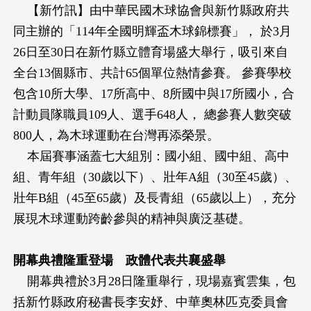
【新竹訊】由中華民國木球協會與新竹縣政府共
同主辦的「114年全國明輝盃木球錦標賽」， 於3月
26日至30日在新竹縣立體育場盛大舉行，吸引來自
全台13個縣市、共計65個單位熱情參賽。 參賽學校
包含10所大學、17所高中、8所國中與17所國小，合
計動員隊職員109人、選手648人， 總參賽人數突破
800人，為木球運動在台灣再添榮景。
本屆賽事涵蓋七大組別：國小組、國中組、高中
組、青年組（30歲以下）、壯年A組（30至45歲）、
壯年B組（45至65歲）及長青組（65歲以上），充分
展現木球運動跨齡參與的精神與廣泛基礎。
開幕典禮隆重登場 政體代表共襄盛舉
開幕典禮於3月28日隆重舉行，現場嘉賓雲集，包
括新竹縣政府秘書長李安妤、中華奧林匹克委員會