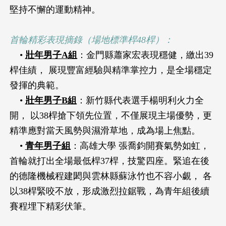
堅持不懈的運動精神。
首輪精彩表現摘錄（場地標準桿48桿）：
•
壯年男子A組
：金門縣蕭家宏表現穩健，繳出39
桿佳績， 展現豐富經驗與精準掌控力，是全場穩定
發揮的典範。
•
壯年男子B組
：新竹縣代表選手楊明利火力全
開， 以38桿搶下領先位置，不僅展現主場優勢，更
精準應對當天風勢與濕滑草地，成為場上焦點。
•
青年男子組
：高雄大學 張喬鈞開賽氣勢如虹，
首輪就打出全場最低桿37桿，技驚四座。緊追在後
的德隆機械程建閎與雲林縣蘇泳竹也不容小覷， 各
以38桿緊咬不放，形成激烈拉鋸戰，為青年組後續
賽程埋下精彩伏筆。