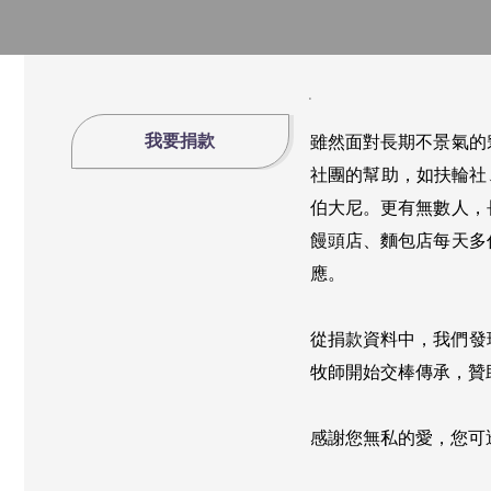
‧
我要捐款
雖然面對長期不景氣的
社團的幫助，如扶輪社
伯大尼。更有無數人，
饅頭店、麵包店每天多
應。
從捐款資料中，我們發
牧師開始交棒傳承，贊
感謝您無私的愛，您可