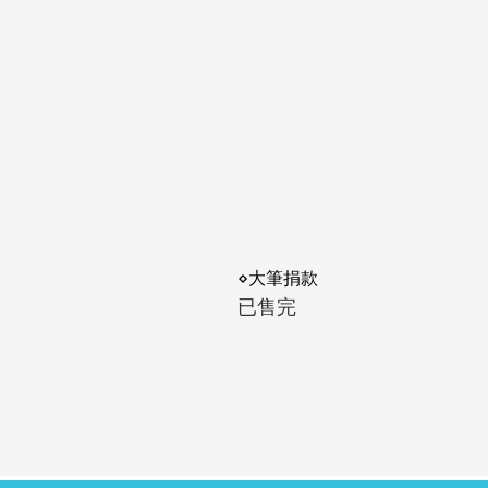
⋄大筆捐款
已售完