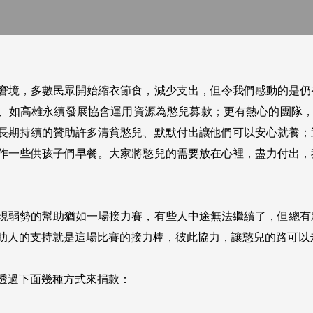
窘境，多數民眾開始縮衣節食，減少支出，但令我們感動的是仍
、如高雄永續發展協會運用資源為憨兒募款；更有熱心的團隊，
長期持續的贊助許多清貧憨兒、默默付出讓他們可以安心就養；
作一些供孩子們早餐。大家將憨兒的需要放在心裡，盡力付出，
現弱勢的幫助猶如一場接力賽，有些人中途無法繼續了，但總有
助人的支持就是這場比賽的接力棒，彼此協力，讓憨兒的路可以
透過下面幾種方式來捐款：