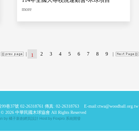
114年全國大專校院運動會-木球項目
more
|
2
3
4
5
6
7
8
9
|
1
99巷37號
02-26318761 傳真: 02-26318763
E-mail:ctwa@woodball.org.tw
ht © 2026 中華民國木球協會 All Rights Reserved
ign by 橘子新創網頁設計
Host by Foxpro 系統開發