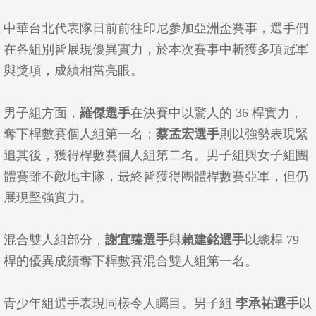
中華台北代表隊日前前往印尼參加亞洲盃賽事，選手們
在各組別皆展現優異實力，於本次賽事中斬獲多項冠軍
與獎項，成績相當亮眼。
男子組方面，
羅傑選手
在決賽中以驚人的 36 桿實力，
奪下桿數賽個人組第一名；
蔡孟宏選手
則以強勢表現緊
追其後，獲得桿數賽個人組第二名。男子組與女子組團
體賽雖不敵地主隊，最終皆獲得團體桿數賽亞軍，但仍
展現堅強實力。
混合雙人組部分，
謝宜臻選手
與
賴建銘選手
以總桿 79
桿的優異成績奪下桿數賽混合雙人組第一名。
青少年組選手表現同樣令人矚目。男子組
李承祐選手
以