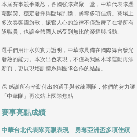
本屆賽事競爭激烈，各國強隊齊聚一堂，中華代表隊憑
藉默契、穩定發揮與臨場判斷，勇奪多項佳績。賽場上
多次奏響國旗歌，振奮人心的旋律不僅鼓舞了在場所有
隊職員，也讓全體國人感受到無比的榮耀與感動。
選手們用汗水與實力證明，中華隊具備在國際舞台發光
發熱的能力。本次出色表現，不僅為我國木球運動再添
新頁，更展現培訓體系與團隊合作的結晶。
👏 感謝所有辛勤付出的選手與教練團隊，你們的努力讓
「中華隊」再次站上國際焦點
賽事亮點成績
中華台北代表隊亮眼表現 勇奪亞洲盃多項佳績