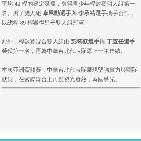
平均 42 桿的穩定發揮，奪得青少年桿數賽個人組第一
名。男子雙人組
卓邑勳選手
與
李承祐選手
攜手合作，
以總桿 89 桿獲得男子雙人組冠軍。
此外，桿數賽混合雙人組由
彭筠叡選手
與
丁宣任選手
榮獲第一名，再為中華台北代表隊添上一筆佳績。
本次亞洲盃競賽，中華台北代表隊展現堅強實力與團隊
默契，在國際舞台上再度發光發熱，為國爭光。