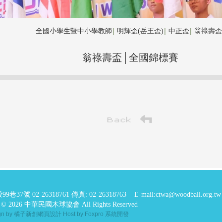
全國小學生暨中小學教師
明輝盃(岳王盃)
中正盃
翁祿壽盃
│
│
│
翁祿壽盃│全國錦標賽
99巷37號
02-26318761 傳真: 02-26318763
E-mail:ctwa@woodball.org.tw
ht © 2026 中華民國木球協會 All Rights Reserved
ign by 橘子新創網頁設計
Host by Foxpro 系統開發