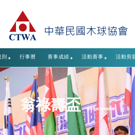
規則
行事曆
賽事成績
活動賽事
活動剪
翁祿壽盃
賽事成績/全國錦標賽